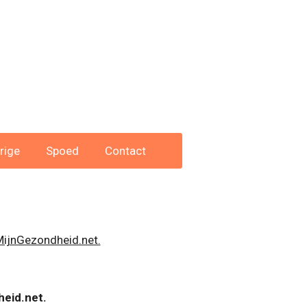
rige
Spoed
Contact
ijnGezondheid.net.
heid.net.