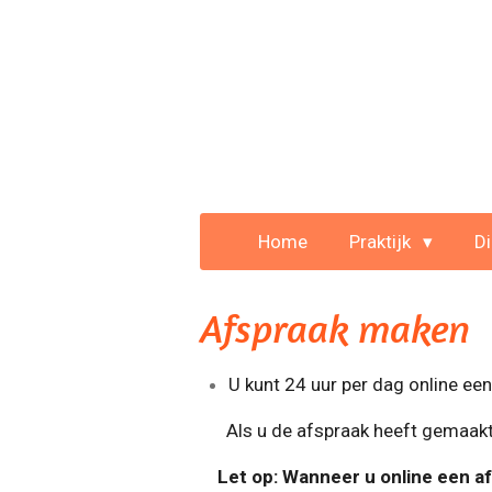
Ga
direct
naar
de
hoofdinhoud
Home
Praktijk
D
Afspraak maken
U kunt 24 uur per dag online e
Als u de afspraak heeft gemaakt, 
Let op: Wanneer u online een af