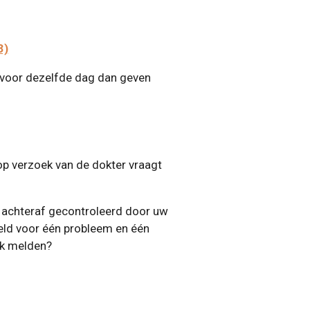
3)
voor dezelfde dag dan geven
ij op verzoek van de dokter vraagt
 beroepsgeheim.
rden achteraf gecontroleerd door uw
edoeld voor één probleem en één
ak melden?