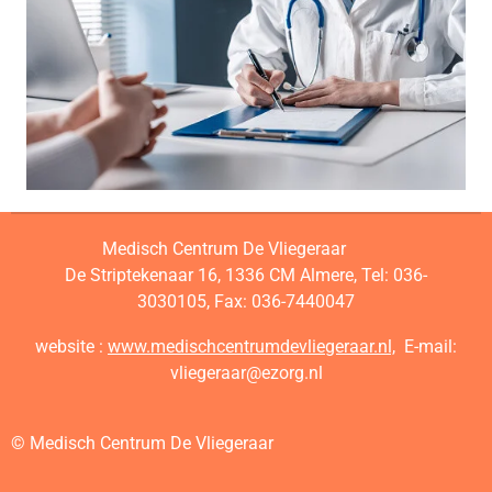
Medisch Centrum De Vliegeraar
De Striptekenaar 16, 1336 CM Almere,
Tel: 036-
3030105,
Fax: 036-7440047
website :
www.medischcentrumdevliegeraar.nl,
E-mail:
vliegeraar@ezorg.nl
© Medisch Centrum De Vliegeraar