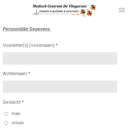
Ga
direct
naar
de
Persoonlijke Gegevens
hoofdinhoud
Voorletter(s) (+voornaam) *
Achternaam *
Geslacht *
man
vrouw