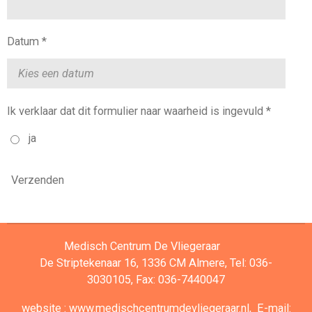
Datum *
Ik verklaar dat dit formulier naar waarheid is ingevuld *
ja
Verzenden
Medisch Centrum De Vliegeraar
De Striptekenaar 16, 1336 CM Almere,
Tel: 036-
3030105,
Fax: 036-7440047
website :
www.medischcentrumdevliegeraar.nl,
E-mail: