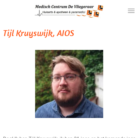
Ga
direct
naar
de
Tijl Kruyswijk, AIOS
hoofdinhoud